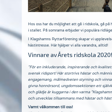
Hos oss har du möjlighet att gå i ridskola, gå på
i stallet. På somrarna erbjuder vi populära ridlä
I Klagshamns Ryttarförening skapar vi upplevelser
hästintresse. Här hjälper vi alla varandra, alltid!
Vinnare av Årets ridskola 2020
"För en inkluderande, inspirerande och kvalite
svensk ridsport! Här stortrivs hästar och mä
engagemang, målmedveten styrning och vinnan
givna honnörsord, ungdomssektionen ett självkl
och glädje är kuggarna i den varma ”Klagshamnsa
och utvecklas tillsammans med hästar och hästv
Varmt välkommen till oss!