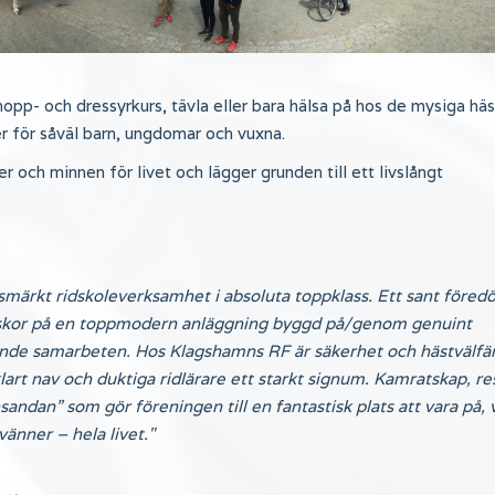
 hopp- och dressyrkurs, tävla eller bara hälsa på hos de mysiga hä
ger för såväl barn, ungdomar och vuxna.
 och minnen för livet och lägger grunden till ett livslångt
!
tsmärkt ridskoleverksamhet i absoluta toppklass. Ett sant föred
nniskor på en toppmodern anläggning byggd på/genom genuint
de samarbeten. Hos Klagshamns RF är säkerhet och hästvälfä
art nav och duktiga ridlärare ett starkt signum. Kamratskap, r
ndan” som gör föreningen till en fantastisk plats att vara på, 
änner – hela livet."