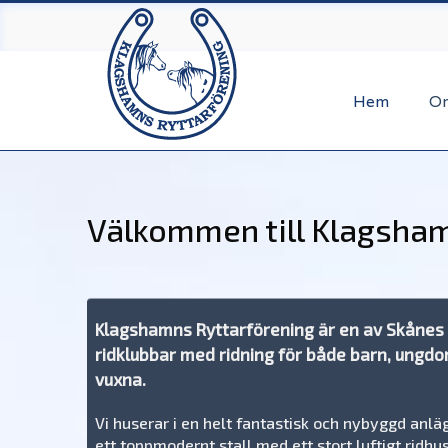
Hoppa
till
huvudinnehåll
Hem
O
Välkommen till Klagsha
Klagshamns Ryttarförening är en av Skånes
ridklubbar med ridning för både barn, ungd
vuxna.
Vi huserar i en helt fantastisk och nybyggd anl
ett toppmodernt stall med ett stort luftigt ridhu