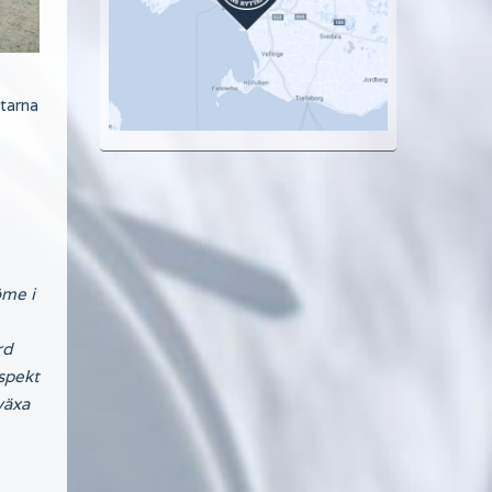
starna
öme i
rd
espekt
växa