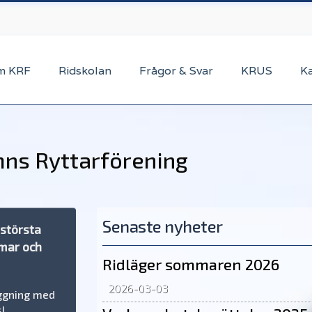
m KRF
Ridskolan
Frågor & Svar
KRUS
K
mns Ryttarförening
Senaste nyheter
 största
omar och
Ridläger sommaren 2026
2026-03-03
äggning med
s!