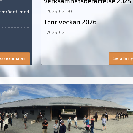
Verksamhetsberättelse 2025
2026-02-20
ärområdet, med
Teoriveckan 2026
2026-02-11
resseanmälan
Se alla n