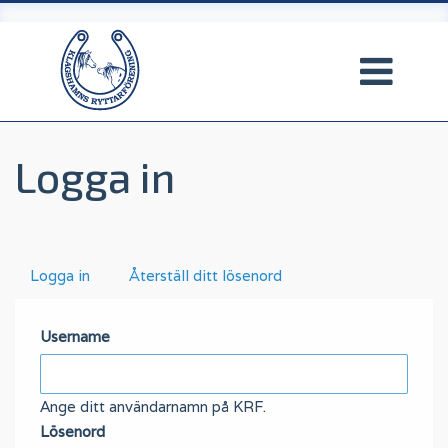
Hoppa
till
huvudinnehåll
Logga in
Primära
Logga in
(aktiv
Återställ ditt lösenord
flik)
flikar
Username
Ange ditt användarnamn på KRF.
Lösenord